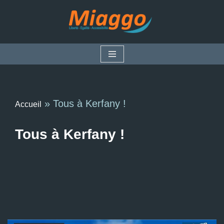
Aller
au
contenu
»
Tous à Kerfany !
Accueil
Tous à Kerfany !