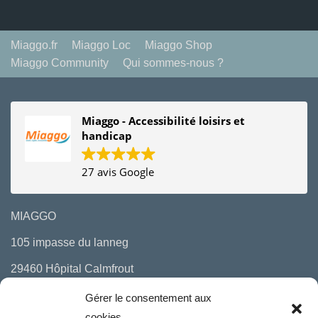
Miaggo.fr
Miaggo Loc
Miaggo Shop
Miaggo Community
Qui sommes-nous ?
Miaggo - Accessibilité loisirs et
handicap
27 avis Google
MIAGGO
105 impasse du lanneg
29460 Hôpital Calmfrout
06 10 29 97 00
Gérer le consentement aux
cookies