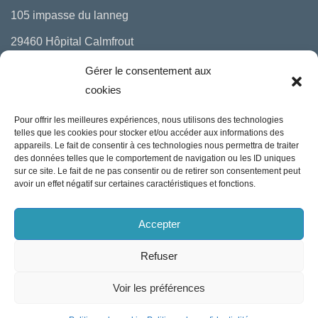
105 impasse du lanneg
29460 Hôpital Calmfrout
06 10 29 97 00
Gérer le consentement aux
cookies
mail : bonjour(a)miaggo.fr
Pour offrir les meilleures expériences, nous utilisons des technologies
Politique de cookies (UE
)
telles que les cookies pour stocker et/ou accéder aux informations des
appareils. Le fait de consentir à ces technologies nous permettra de traiter
Politique de confidentialité
des données telles que le comportement de navigation ou les ID uniques
sur ce site. Le fait de ne pas consentir ou de retirer son consentement peut
Mentions légales
avoir un effet négatif sur certaines caractéristiques et fonctions.
Conditions générales de vente
Accepter
Conditions générales de location
Refuser
Neve
| Propulsé par
WordPress
Voir les préférences