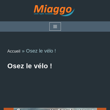
Aller
au
contenu
»
Osez le vélo !
Accueil
Osez le vélo !