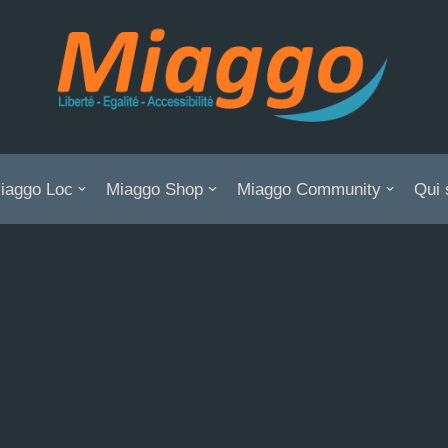
iaggo Loc
Miaggo Shop
Miaggo Community
Qui