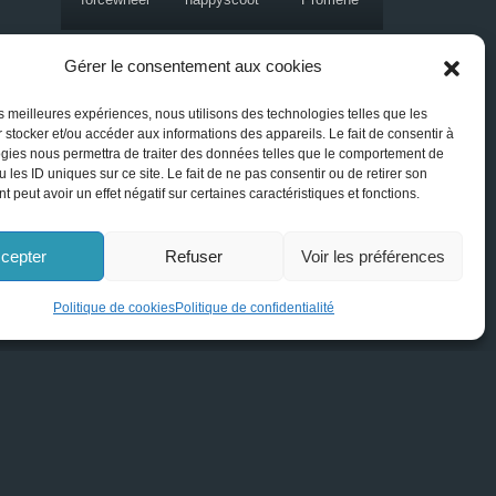
Gérer le consentement aux cookies
Chaussures Billy footwear
les meilleures expériences, nous utilisons des technologies telles que les
 stocker et/ou accéder aux informations des appareils. Le fait de consentir à
Bébé Fille
gies nous permettra de traiter des données telles que le comportement de
 les ID uniques sur ce site. Le fait de ne pas consentir ou de retirer son
 peut avoir un effet négatif sur certaines caractéristiques et fonctions.
Bébé garçon
Enfant Fille
cepter
Refuser
Voir les préférences
Enfant Garçon
Politique de cookies
Politique de confidentialité
Femme
Homme