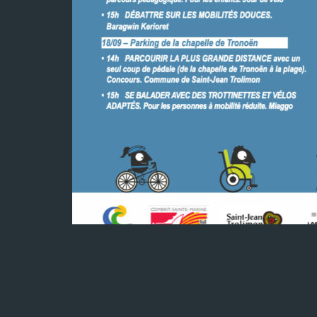
Des animations, des balades, des conseils…. 
communes du pays bigouden sud vous donne
européenne de la mobilité.