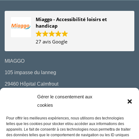
Miaggo - Accessibilité loisirs et
handicap
27 avis Google
MIAGGO
105 impasse du lanneg
29460 Hôpital Calmfrout
06 10 29 97 00
Gérer le consentement aux
cookies
mail : bonjour(a)miaggo.fr
Pour offrir les meilleures expériences, nous utilisons des technologies
Politique de cookies (UE
)
telles que les cookies pour stocker et/ou accéder aux informations des
appareils. Le fait de consentir à ces technologies nous permettra de traiter
Politique de confidentialité
des données telles que le comportement de navigation ou les ID uniques