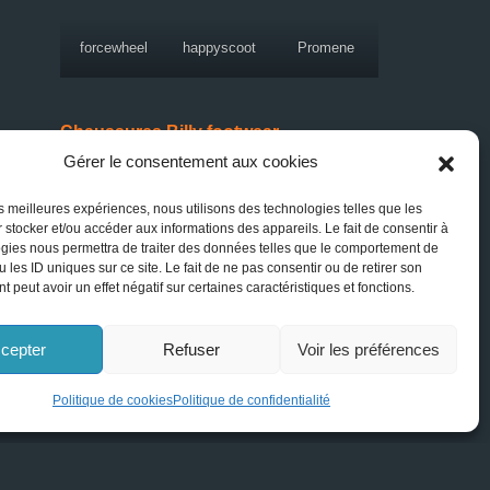
forcewheel
happyscoot
Promene
Chaussures Billy footwear
Gérer le consentement aux cookies
Bébé Fille
les meilleures expériences, nous utilisons des technologies telles que les
 stocker et/ou accéder aux informations des appareils. Le fait de consentir à
Bébé garçon
gies nous permettra de traiter des données telles que le comportement de
 les ID uniques sur ce site. Le fait de ne pas consentir ou de retirer son
Enfant Fille
 peut avoir un effet négatif sur certaines caractéristiques et fonctions.
Enfant Garçon
cepter
Refuser
Voir les préférences
Femme
Politique de cookies
Politique de confidentialité
Homme