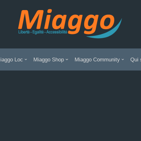
iaggo Loc
Miaggo Shop
Miaggo Community
Qui