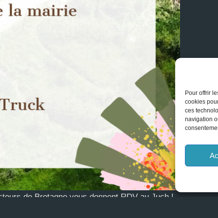
Pour offrir 
cookies pour
ces technolo
navigation ou
consentement
Ac
oducteurs de Bretagne vous donnent RDV au Juch !