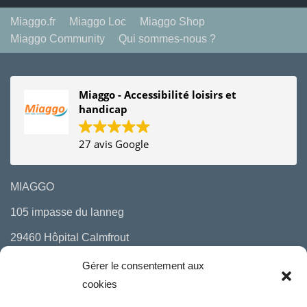
Miaggo.fr
Miaggo Loc
Miaggo Shop
Miaggo Community
Qui sommes-nous ?
Miaggo - Accessibilité loisirs et
handicap
27 avis Google
MIAGGO
105 impasse du lanneg
29460 Hôpital Calmfrout
06 10 29 97 00
Gérer le consentement aux
cookies
mail : bonjour(a)miaggo.fr