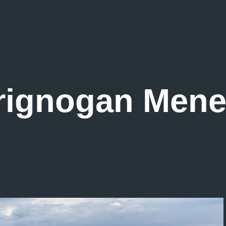
m
Brignogan Men