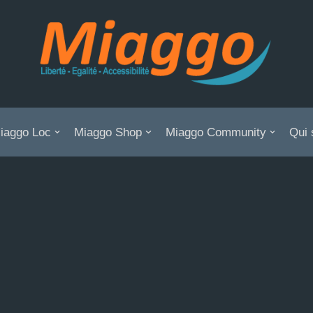
iaggo Loc
Miaggo Shop
Miaggo Community
Qui