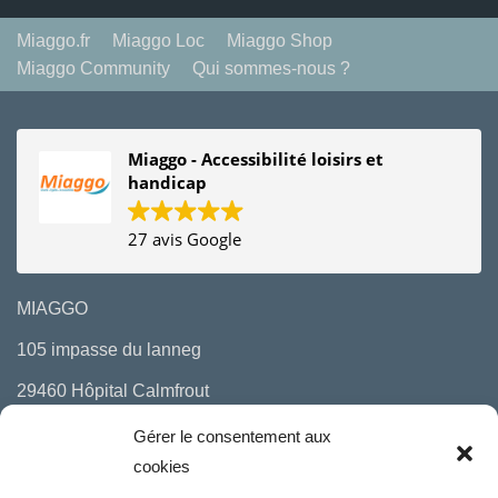
Miaggo.fr
Miaggo Loc
Miaggo Shop
Miaggo Community
Qui sommes-nous ?
Miaggo - Accessibilité loisirs et
handicap
27 avis Google
MIAGGO
105 impasse du lanneg
29460 Hôpital Calmfrout
06 10 29 97 00
Gérer le consentement aux
cookies
mail : bonjour(a)miaggo.fr