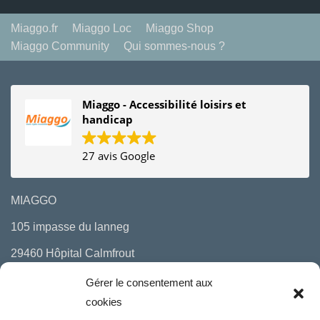
Miaggo.fr
Miaggo Loc
Miaggo Shop
Miaggo Community
Qui sommes-nous ?
Miaggo - Accessibilité loisirs et
handicap
27 avis Google
MIAGGO
105 impasse du lanneg
29460 Hôpital Calmfrout
06 10 29 97 00
Gérer le consentement aux
cookies
mail : bonjour(a)miaggo.fr